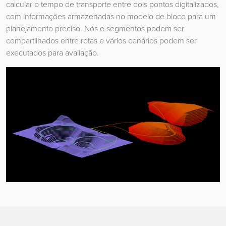
calcular o tempo de transporte entre dois pontos digitalizados,
com informações armazenadas no modelo de bloco para um
planejamento preciso. Nós e segmentos podem ser
compartilhados entre rotas e vários cenários podem ser
executados para avaliação.