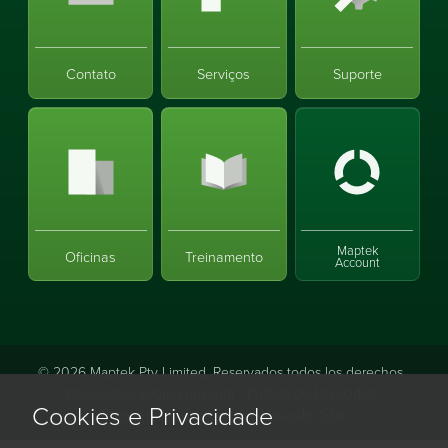
Contato
Serviços
Suporte
Maptek
Oficinas
Treinamento
Account
©
2026
Maptek Pty Limited, Reservados todos los derechos
Información sobre copyright
Política de Privacidad
Cookies e Privacidade
Preferências de cookies
Mapa del Sitio