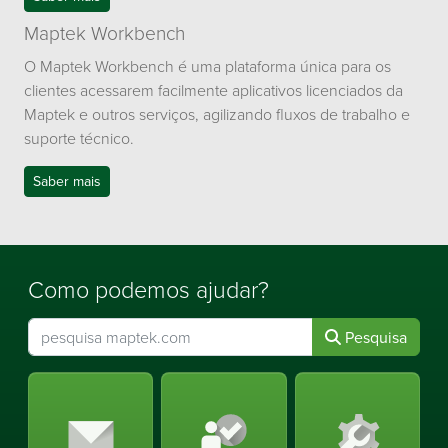
Maptek Workbench
O Maptek Workbench é uma plataforma única para os
clientes acessarem facilmente aplicativos licenciados da
Maptek e outros serviços, agilizando fluxos de trabalho e
suporte técnico.
Saber mais
Como podemos ajudar?
Pesquisa