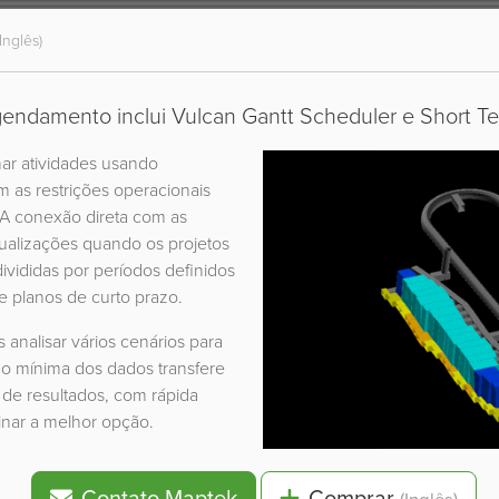
(Inglês)
ndamento inclui Vulcan Gantt Scheduler e Short Ter
ar atividades usando
as restrições operacionais
A conexão direta com as
tualizações quando os projetos
ivididas por períodos definidos
e planos de curto prazo.
 analisar vários cenários para
ão mínima dos dados transfere
 de resultados, com rápida
inar a melhor opção.
Contato Maptek
Comprar