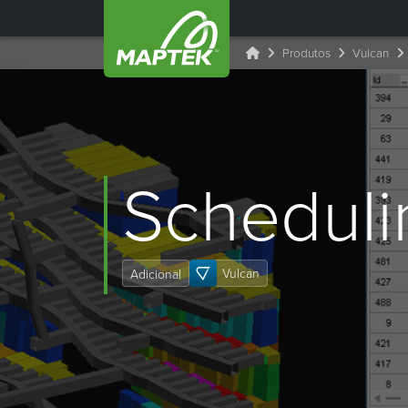
Produtos
Vulcan
Scheduli
Vulcan
Adicional