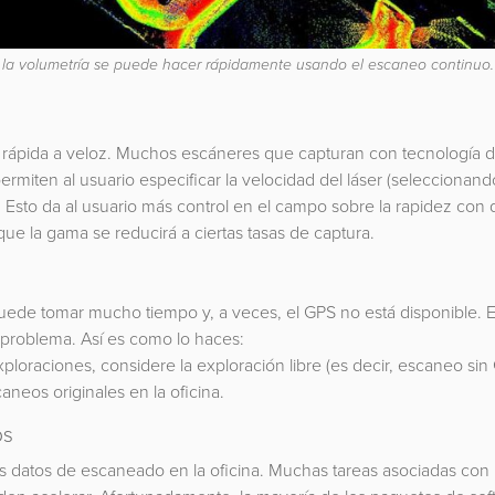
 la volumetría se puede hacer rápidamente usando el escaneo continuo.
 rápida a veloz. Muchos escáneres que capturan con tecnología 
miten al usuario especificar la velocidad del láser (seleccionand
. Esto da al usuario más control en el campo sobre la rapidez con
ue la gama se reducirá a ciertas tasas de captura.
ede tomar mucho tiempo y, a veces, el GPS no está disponible. E
 problema. Así es como lo haces:
xploraciones, considere la exploración libre (es decir, escaneo sin
aneos originales en la oficina.
os
os datos de escaneado en la oficina. Muchas tareas asociadas con 