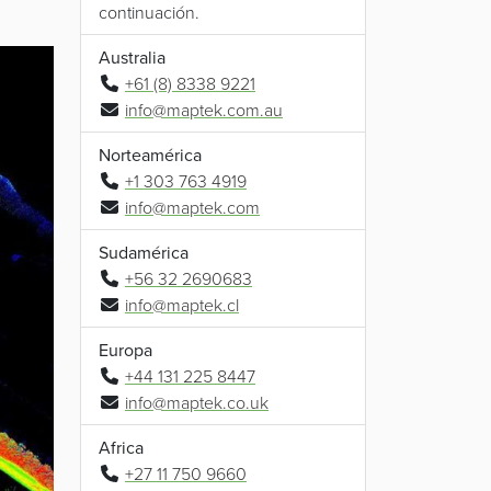
continuación.
Australia
+61 (8) 8338 9221
info@maptek.com.au
Norteamérica
+1 303 763 4919
info@maptek.com
Sudamérica
+56 32 2690683
info@maptek.cl
Europa
+44 131 225 8447
info@maptek.co.uk
Africa
+27 11 750 9660