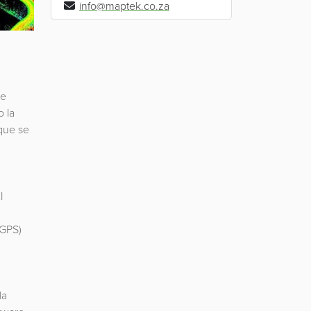
info@maptek.co.za
de
o la
 que se
l
 GPS)
la