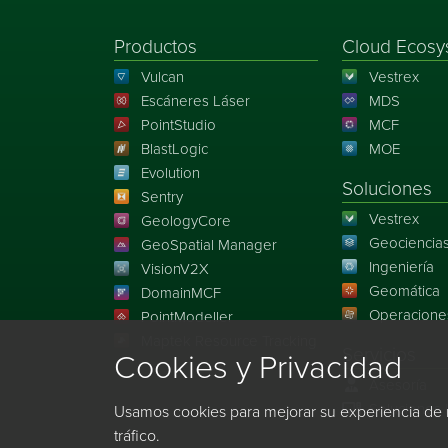
Productos
Cloud Ecosy
Vulcan
Vestrex
Escáneres Láser
MDS
PointStudio
MCF
BlastLogic
MOE
Evolution
Soluciones
Sentry
Vestrex
GeologyCore
Geociencia
GeoSpatial Manager
Ingeniería
VisionV2X
Geomática
DomainMCF
Operacione
PointModeller
Maptek Resource Tracking
Servicios
Cookies y Privacidad
Asesoría
Soluciones 
Usamos cookies para mejorar su experiencia de 
tráfico.