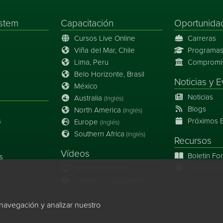
stem
Capacitación
Oportunida
Cursos Live Online
Carreras
Viña del Mar, Chile
Programas
Lima, Peru
Compromiso
Belo Horizonte, Brasil
Noticias
y
E
México
Noticias
Australia
(Inglés)
Blogs
North America
(Inglés)
s
Próximos 
Europe
(Inglés)
Southern Africa
(Inglés)
Recursos
Vídeos
Boletin Fo
s
Estudios d
Seminarios Web
Vídeos de Soluciones
IT
navegación y analizar nuestro