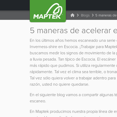
Blogs
5 maneras de 
5 maneras de acelerar e
En los últimos años hemos escaneado una serie de
Inverness-shire en Escocia. ¡Trabajar para Mapte
buscamos medir los signos de movimiento de la 
a lluvia pesada. Tan típico de Escocia. El escán
más rápido que pudimos. Si utiliza regularmente un
rápidamente. Tal vez el clima sea terrible, o tron
Tal vez sólo quiera volver a trabajar adentro par
razón, usted no quiere quedarse.
En el siguiente blog vamos a compartir algunas té
escaneo.
En Maptek producimos nuestra propia línea de es