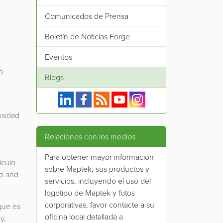
Comunicados de Prensa
Boletín de Noticias Forge
Eventos
o
Blogs
Maptek en Linkedin.
Maptek en Facebook.
Fuente RSS de Maptek.
Maptek en YouTube.
Maptek en Instagram.
nsidad
Relaciones con los medios
Para obtener mayor información
ículo
sobre Maptek, sus productos y
op and
servicios, incluyendo el uso del
logotipo de Maptek y fotos
corporativas, favor contacte a su
que es
oficina local detallada a
y,