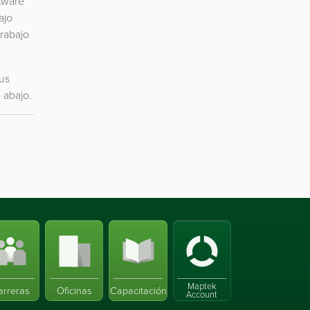
tware
ajo
trabajo
us
 abajo.
Maptek
arreras
Oficinas
Capacitación
Account