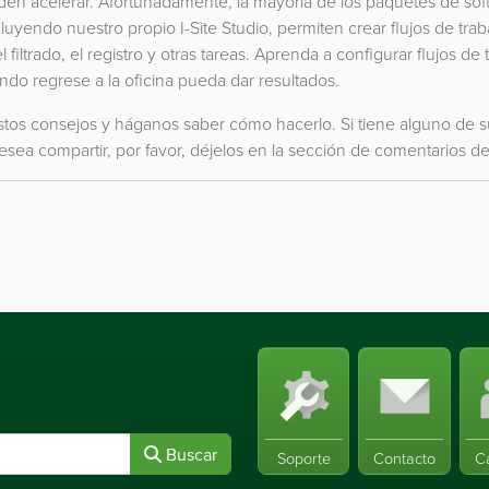
en acelerar. Afortunadamente, la mayoría de los paquetes de sof
uyendo nuestro propio I-Site Studio, permiten crear flujos de trab
filtrado, el registro y otras tareas. Aprenda a configurar flujos de 
do regrese a la oficina pueda dar resultados.
tos consejos y háganos saber cómo hacerlo. Si tiene alguno de s
sea compartir, por favor, déjelos en la sección de comentarios de
Buscar
Soporte
Contacto
C