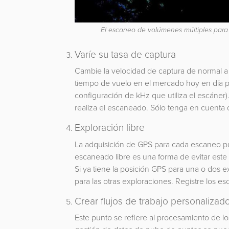
El escaneo de volúmenes múltiples para
Varíe su tasa de captura
Cambie la velocidad de captura de normal a
tiempo de vuelo en el mercado hoy en día per
configuración de kHz que utiliza el escáner)
realiza el escaneado. Sólo tenga en cuenta q
Exploración libre
La adquisición de GPS para cada escaneo pu
escaneado libre es una forma de evitar este
Si ya tiene la posición GPS para una o dos e
para las otras exploraciones. Registre los esc
Crear flujos de trabajo personalizad
Este punto se refiere al procesamiento de l