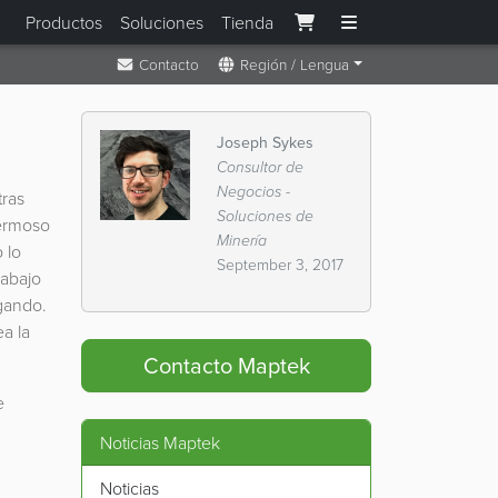
Productos
Soluciones
Tienda
Contacto
Región / Lengua
Joseph Sykes
Consultor de
Negocios -
tras
Soluciones de
hermoso
Minería
 lo
September 3, 2017
rabajo
igando.
ea la
Contacto Maptek
e
Noticias Maptek
Noticias