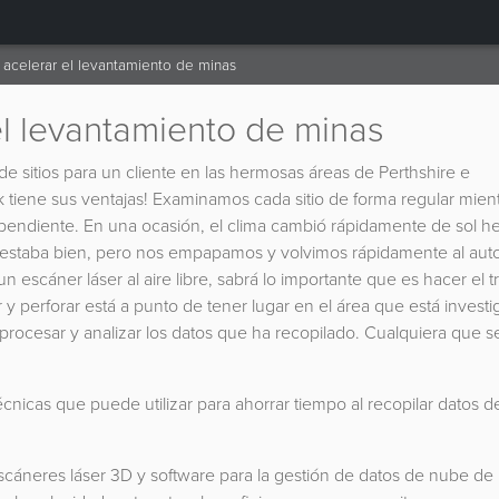
acelerar el levantamiento de minas
l levantamiento de minas
 sitios para un cliente en las hermosas áreas de Perthshire e
k tiene sus ventajas! Examinamos cada sitio de forma regular mien
pendiente.
En una ocasión, el clima cambió rápidamente de sol 
er estaba bien, pero nos empapamos y volvimos rápidamente al auto
 escáner láser al aire libre, sabrá lo importante que es hacer el t
ar y perforar está a punto de tener lugar en el área que está invest
a procesar y analizar los datos que ha recopilado. Cualquiera que s
cnicas que puede utilizar para ahorrar tiempo al recopilar datos d
cáneres láser 3D y software para la gestión de datos de nube de