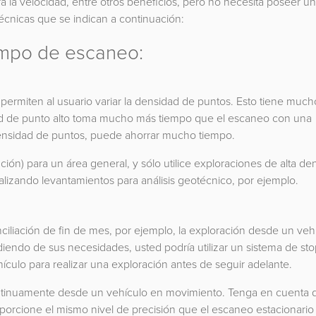
la velocidad, entre otros beneficios, pero no necesita poseer un
écnicas que se indican a continuación:
empo de escaneo:
permiten al usuario variar la densidad de puntos. Esto tiene much
ad de punto alto toma mucho más tiempo que el escaneo con una
densidad de puntos, puede ahorrar mucho tiempo.
ción) para un área general, y sólo utilice exploraciones de alta de
alizando levantamientos para análisis geotécnico, por ejemplo.
nciliación de fin de mes, por ejemplo, la exploración desde un veh
iendo de sus necesidades, usted podría utilizar un sistema de st
culo para realizar una exploración antes de seguir adelante.
tinuamente desde un vehículo en movimiento. Tenga en cuenta 
orcione el mismo nivel de precisión que el escaneo estacionario 