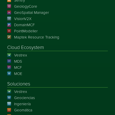
Sentry
GeologyCore
GeoSpatial Manager
VisionV2X
DomainMCF
PointModeller
Maptek Resource Tracking
Cloud Ecosystem
Vestrex
MDS
MCF
MOE
Soluciones
Vestrex
Geociencias
Ingeniería
Geomática