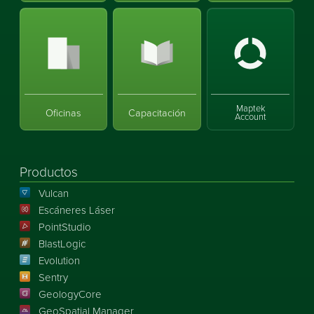
Maptek
Oficinas
Capacitación
Account
Productos
Vulcan
Escáneres Láser
PointStudio
BlastLogic
Evolution
Sentry
GeologyCore
GeoSpatial Manager