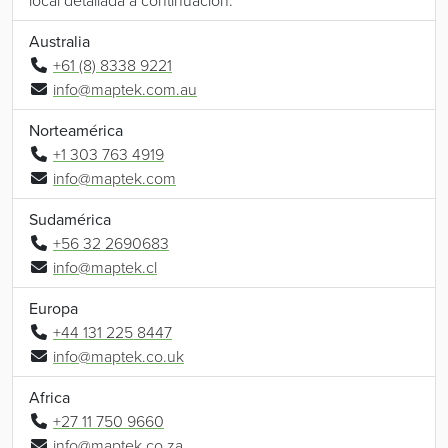
local detallada a continuación.
Australia
+61 (8) 8338 9221
info@maptek.com.au
Norteamérica
+1 303 763 4919
info@maptek.com
Sudamérica
+56 32 2690683
info@maptek.cl
Europa
+44 131 225 8447
info@maptek.co.uk
Africa
+27 11 750 9660
info@maptek.co.za