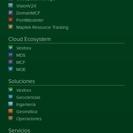
VisionV2X
DomainMCF
PointModeller
Maptek Resource Tracking
Cloud Ecosystem
Vestrex
MDS
MCF
MOE
Soluciones
Vestrex
Geociencias
Ingeniería
Geomática
Operaciones
Servicios