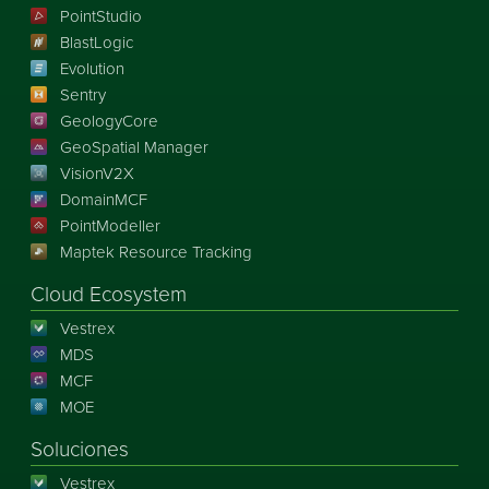
PointStudio
BlastLogic
Evolution
Sentry
GeologyCore
GeoSpatial Manager
VisionV2X
DomainMCF
PointModeller
Maptek Resource Tracking
Cloud Ecosystem
Vestrex
MDS
MCF
MOE
Soluciones
Vestrex