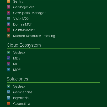
Sentry
GeologyCore
GeoSpatial Manager
VisionV2X
DomainMCF
PointModeller
Maptek Resource Tracking
Cloud Ecosystem
Vestrex
MDS
MCF
MOE
Soluciones
Vestrex
Geociencias
Ingeniería
Geomática