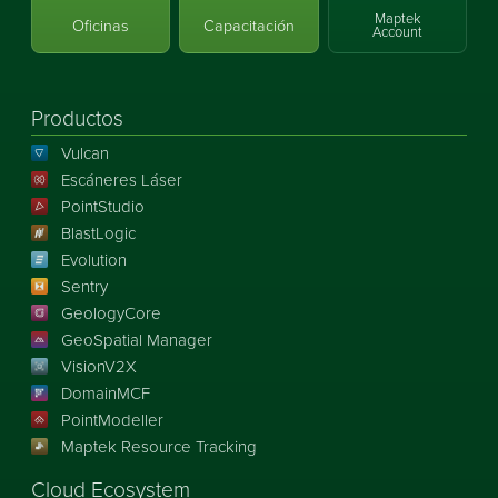
Maptek
Oficinas
Capacitación
Account
Productos
Vulcan
Escáneres Láser
PointStudio
BlastLogic
Evolution
Sentry
GeologyCore
GeoSpatial Manager
VisionV2X
DomainMCF
PointModeller
Maptek Resource Tracking
Cloud Ecosystem