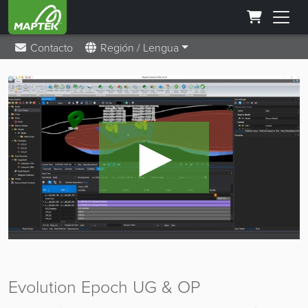
Contacto
Región / Lengua
►
Evolution Epoch UG & OP