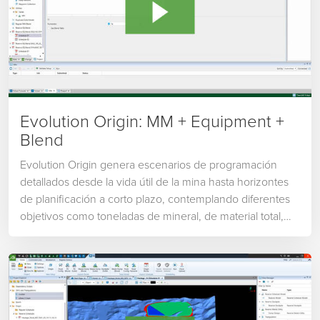
Evolution Origin: MM + Equipment +
Blend
Evolution Origin genera escenarios de programación
detallados desde la vida útil de la mina hasta horizontes
de planificación a corto plazo, contemplando diferentes
objetivos como toneladas de mineral, de material total,
equipos de acarreo, etc, configurando un completo
calendario de objetivos por periodos desde largo hasta
corto plazo, generando graficos y reportes de diferentes
KPI´s; la integración con Vulcan cierra la brecha entre el
diseño y la programación.