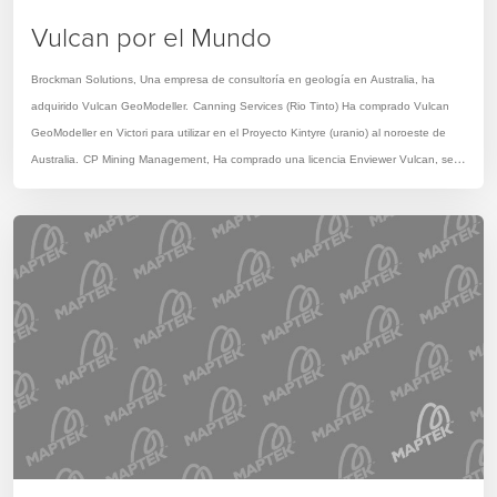
Vulcan por el Mundo
Brockman Solutions
, Una empresa de consultoría en geología en Australia, ha
adquirido Vulcan GeoModeller.
Canning Services
(Rio Tinto) Ha comprado Vulcan
GeoModeller en Victori para utilizar en el Proyecto Kintyre (uranio) al noroeste de
Australia.
CP Mining Management
, Ha comprado una licencia Enviewer Vulcan, se
encuentra ubicada en Perth, WA, empresa encargada de gestionar y coordinar la
construcción y explotación de proyectos de mineral de hierro.
Creative Mined
Enterprises
Ha arrendado Vulcan a corto plazo para uno de sus proyectos.Esta es
una consultora especializada en diseño y programación para la optimización de
minas. Se encuentra ubicada en Fremantle, WA.
CVRD
, Ha comprado Vulcan
GeoStatModeller para utilizar en sus operaciones en Minais Gerais,Itabira en Brasil.
Dart Mining
,Ha comprado Vulcan Explorer. Ubicada en Melobourne. Esta empresa
se centrará inicialmente en las perspectivas en Lachlan Fold Belt al noreste de
Victoria y al sudeste de Nueva Gales del Sur.
LARCO
en Grecia ha comprado
Vulcan GeoStatModeller UC con Open Pit Mine Design, Vulcan Interactive Road
Design, Lersch Grossman Optimisation and Floating Cone Optimisation para sus
operaciones.
Leighton
Empresa contratista responsable de la mayor parte de