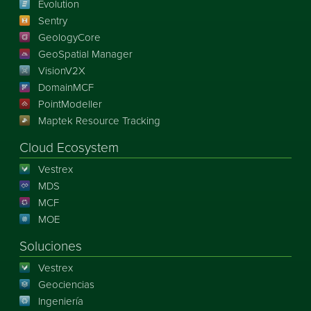
Evolution
Sentry
GeologyCore
GeoSpatial Manager
VisionV2X
DomainMCF
PointModeller
Maptek Resource Tracking
Cloud Ecosystem
Vestrex
MDS
MCF
MOE
Soluciones
Vestrex
Geociencias
Ingeniería