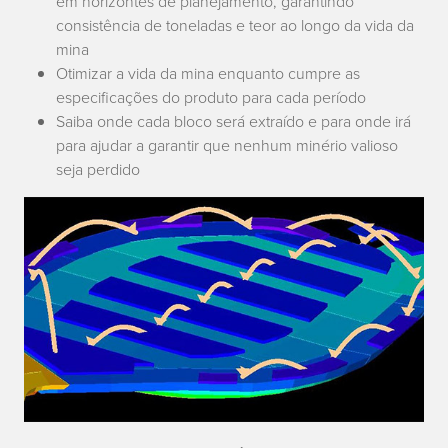
em horizontes de planejamento, garantindo
consistência de toneladas e teor ao longo da vida da
mina
Otimizar a vida da mina enquanto cumpre as
especificações do produto para cada período
Saiba onde cada bloco será extraído e para onde irá
para ajudar a garantir que nenhum minério valioso
seja perdido