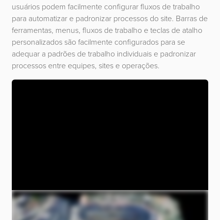
usuários podem facilmente configurar fluxos de trabalho
para automatizar e padronizar processos do site. Barras de
ferramentas, menus, fluxos de trabalho e teclas de atalho
personalizados são facilmente configurados para se
adequar a padrões de trabalho individuais e padronizar
processos entre equipes, sites e operações.