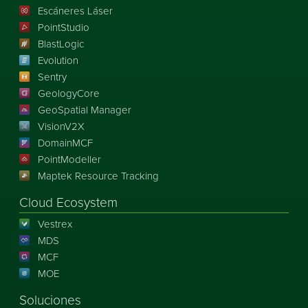
Escáneres Láser
PointStudio
BlastLogic
Evolution
Sentry
GeologyCore
GeoSpatial Manager
VisionV2X
DomainMCF
PointModeller
Maptek Resource Tracking
Cloud Ecosystem
Vestrex
MDS
MCF
MOE
Soluciones