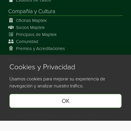
Estudios de casos
Compañía y Cultura
Oficinas Maptek
Socios Maptek
Principios de Maptek
Comunidad
Premios y Acreditaciones
Nuestra Trayectoria
Cookies y Privacidad
Nuestra Historia
Nuestro Futuro
Usamos cookies para mejorar su experiencia de
Colaboración
navegación y analizar nuestro tráfico.
OK
Maptek en Linkedin.
Maptek en Facebook.
Maptek en Youtube.
Maptek en Instagram.
©
2026
Maptek Pty Limited, Reservados todos los derechos
Información sobre copyright
Política de Privacidad
Cookie Preferencias
Mapa del Sitio