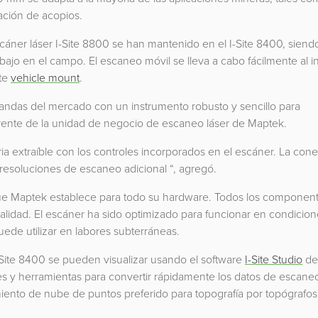
iación de acopios.
cáner láser I-Site 8800 se han mantenido en el I-Site 8400, siend
jo en el campo. El escaneo móvil se lleva a cabo fácilmente al in
ite
vehicle mount
.
andas del mercado con un instrumento robusto y sencillo para
gerente de la unidad de negocio de escaneo láser de Maptek.
a extraíble con los controles incorporados en el escáner. La cone
resoluciones de escaneo adicional “, agregó.
 que Maptek establece para todo su hardware. Todos los componen
idad. El escáner ha sido optimizado para funcionar en condicio
ede utilizar en labores subterráneas.
-Site 8400 se pueden visualizar usando el software
I-Site Studio
de
s y herramientas para convertir rápidamente los datos de escane
miento de nube de puntos preferido para topografía por topógrafo