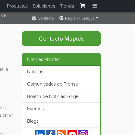
Productos
Soluciones
Tienda
r de
Contacto
Región / Lengua
Contacto Maptek
Noticias Maptek
a, a
Noticias
Comunicados de Prensa
Boletín de Noticias Forge
eas
Eventos
s en el
Blogs
Maptek en Linkedin.
Maptek en Facebook.
Fuente RSS de Maptek.
Maptek en YouTube.
Maptek en Instagram.
mo