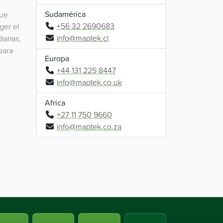
Sudamérica
que
+56 32 2690683
ger el
info@maptek.cl
iarias,
para
Europa
+44 131 225 8447
info@maptek.co.uk
Africa
+27 11 750 9660
info@maptek.co.za