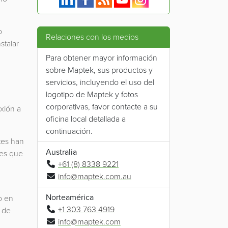
o
Relaciones con los medios
stalar
Para obtener mayor información
sobre Maptek, sus productos y
servicios, incluyendo el uso del
logotipo de Maptek y fotos
corporativas, favor contacte a su
xión a
oficina local detallada a
continuación.
tes han
Australia
nes que
+61 (8) 8338 9221
info@maptek.com.au
Norteamérica
o en
+1 303 763 4919
s de
info@maptek.com