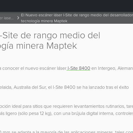
El Nuevo escáner láser I-Site de rango medio del desarrollado
El nuevo escaner laser i site de rango medio del desarrollador de tecnologia minera maptek
tecnología minera Maptek
I-Site de rango medio del
ogía minera Maptek
 a conocer el nuevo escáner láser
I-Site 8400
en Intergeo, Alemani
aida, Australia del Sur, el I-Site 8400 se ha lanzado tras el éxito
ción ideal para sitios que requieren levantamientos rutinarios, tar
 ligero (sólo pesa 12 kg), con una brújula digital interna, controle
 mm se adapta a la mayoría de las aplicaciones mineras, tales co