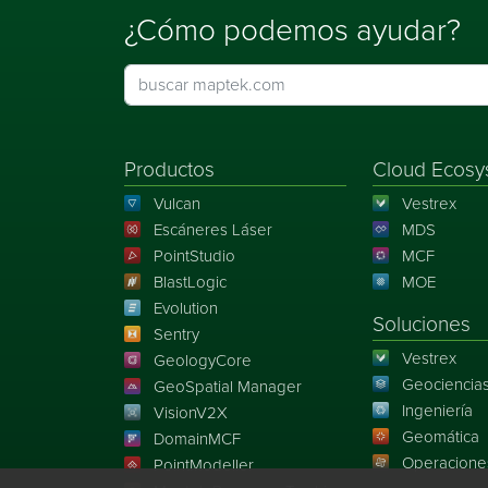
¿Cómo podemos ayudar?
Productos
Cloud Ecosy
Vulcan
Vestrex
Escáneres Láser
MDS
PointStudio
MCF
BlastLogic
MOE
Evolution
Soluciones
Sentry
Vestrex
GeologyCore
Geociencia
GeoSpatial Manager
Ingeniería
VisionV2X
Geomática
DomainMCF
Operacione
PointModeller