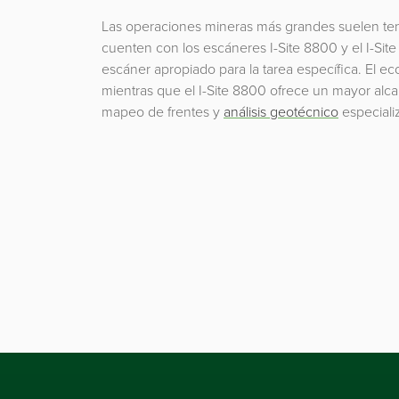
Las operaciones mineras más grandes suelen ten
cuenten con los escáneres I-Site 8800 y el I-Sit
escáner apropiado para la tarea específica. El eco
mientras que el I-Site 8800 ofrece un mayor alca
mapeo de frentes y
análisis geotécnico
especiali