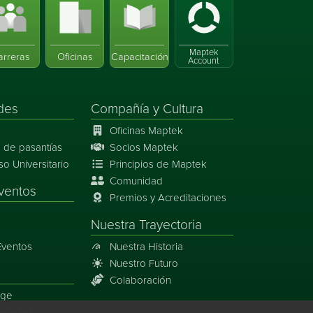
Maptek
arreras
Oficinas
Capacitación
Account
des
Compañía y Cultura
Oficinas Maptek
 de pasantías
Socios Maptek
 Universitario
Principios de Maptek
Comunidad
ventos
Premios y Acreditaciones
Nuestra Trayectoria
Eventos
Nuestra Historia
Nuestro Futuro
Colaboración
rge
e casos