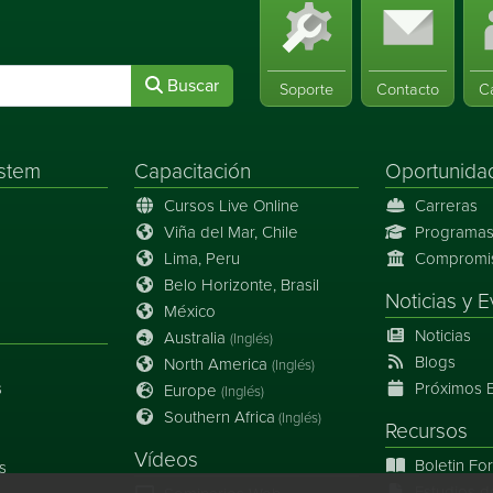
Buscar
Soporte
Contacto
C
stem
Capacitación
Oportunida
Cursos Live Online
Carreras
Viña del Mar, Chile
Programas
Lima, Peru
Compromiso
Belo Horizonte, Brasil
Noticias
y
E
México
Noticias
Australia
(Inglés)
Blogs
North America
(Inglés)
s
Próximos 
Europe
(Inglés)
Southern Africa
(Inglés)
Recursos
Vídeos
Boletin Fo
s
Estudios d