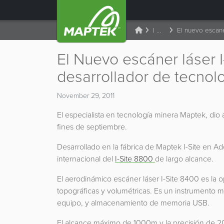
I Site
El Nuevo escáner láser 
desarrollador de tecnol
November 29, 2011
El especialista en tecnología minera Maptek, dio
fines de septiembre.
Desarrollado en la fábrica de Maptek I-Site en Adel
internacional del
I-Site 8800
de largo alcance.
El aerodinámico escáner láser I-Site 8400 es la op
topográficas y volumétricas. Es un instrumento más
equipo, y almacenamiento de memoria USB.
El alcance máximo de 1000m y la precisión de 20