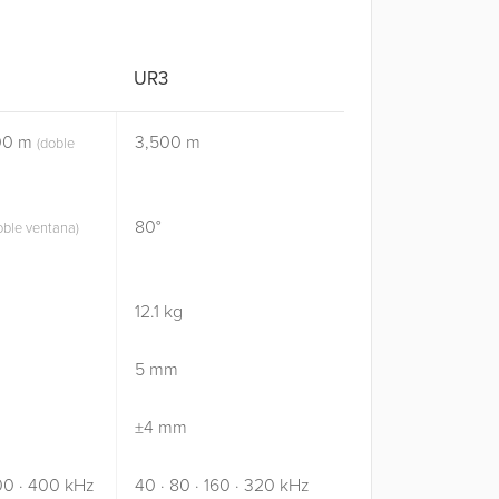
UR3
600 m
3,500 m
(doble
80°
oble ventana)
12.1 kg
5 mm
±4 mm
200 · 400 kHz
40 · 80 · 160 · 320 kHz