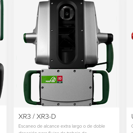
XR3 / XR3-D
Escaneo de alcance extra largo o de doble