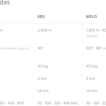
idas
XR3
XR3-D
 m
2,800 m
1,200 m · 
ventana)
90°
100° · 80°
sobre la parte superior)
(d
10.1 kg
10.3 kg
5 mm
5 mm
m
±4 mm
±4 mm
200 · 400 · 800
50 · 100 · 200 · 400 kHz
50 · 100 · 