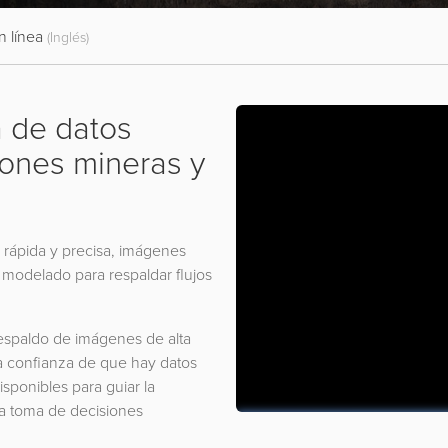
 línea
(Inglés)
a de datos
iones mineras y
rápida y precisa, imágenes
e modelado para respaldar flujos
.
espaldo de imágenes de alta
la confianza de que hay datos
isponibles para guiar la
la toma de decisiones