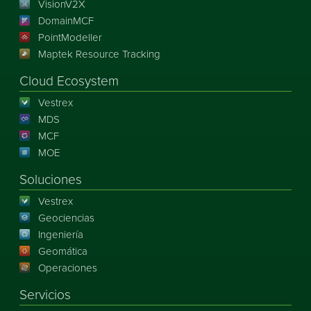
VisionV2X
DomainMCF
PointModeller
Maptek Resource Tracking
Cloud Ecosystem
Vestrex
MDS
MCF
MOE
Soluciones
Vestrex
Geociencias
Ingeniería
Geomática
Operaciones
Servicios