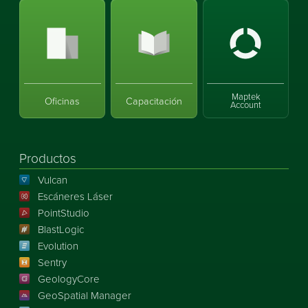
Maptek
Oficinas
Capacitación
Account
Productos
Vulcan
Escáneres Láser
PointStudio
BlastLogic
Evolution
Sentry
GeologyCore
GeoSpatial Manager