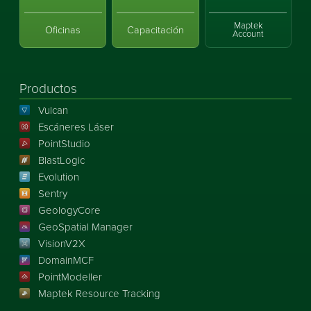
Maptek
Oficinas
Capacitación
Account
Productos
Vulcan
Escáneres Láser
PointStudio
BlastLogic
Evolution
Sentry
GeologyCore
GeoSpatial Manager
VisionV2X
DomainMCF
PointModeller
Maptek Resource Tracking