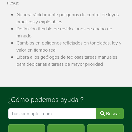
riesgo.
Genera rápidamente polígonos de control de leyes
prácticos y explotables
Definición flexible de restricciones de ancho de
minado
Cambios en polígonos reflejados en toneladas, ley y
valor en tiempo real
Libera a los geólogos de tediosas tareas manuales
para dedicarlas a tareas de mayor prioridad
¿Cómo podemos ayudar?
Buscar