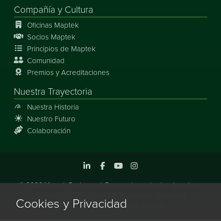
Compañía y Cultura
Oficinas Maptek
Socios Maptek
Principios de Maptek
Comunidad
Premios y Acreditaciones
Nuestra Trayectoria
Nuestra Historia
Nuestro Futuro
Colaboración
Maptek en Linkedin.
Maptek en Facebook.
Maptek en Youtube.
Maptek en Instagram.
©
2026
Maptek Pty Limited, Reservados todos los derechos
Información sobre copyright
Política de Privacidad
Cookies y Privacidad
Cookie Preferencias
Mapa del Sitio