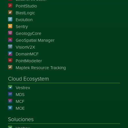
PointStudio
BlastLogic
Evolution
Sentry
GeologyCore
GeoSpatial Manager
VisionV2X
DomainMCF
PointModeller
Maptek Resource Tracking
Cloud Ecosystem
Vestrex
MDS
MCF
MOE
Soluciones