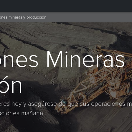
ones mineras y producción
nes Mineras 
ón
íderes hoy y asegúrese de que sus operaciones m
upciones mañana