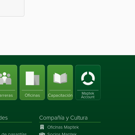
Maptek
arreras
Oficinas
Capacitación
Account
des
Compañía y Cultura
Oficinas Maptek
 de pasantías
Socios Maptek