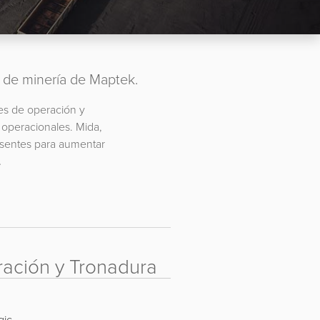
es de minería de Maptek.
nes de operación y
 operacionales. Mida,
resentes para aumentar
.
ración y Tronadura
gic