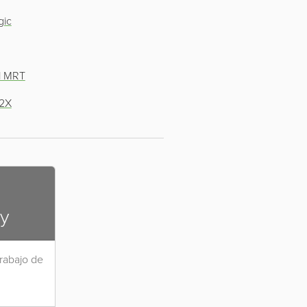
gic
l MRT
V2X
oy
trabajo de