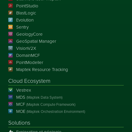
PointStudio
BlastLogic
Evolution
Sentry
GeologyCore
GeoSpatial Manager
VisionV2X
DomainMCF
PointModeller
Maptek Resource Tracking
Cloud Ecosystem
Vestrex
MDS
(Maptek Data System)
MCF
(Maptek Compute Framework)
MOE
(Maptek Orchestration Environment)
Solutions