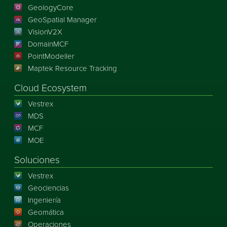
GeologyCore
GeoSpatial Manager
VisionV2X
DomainMCF
PointModeller
Maptek Resource Tracking
Cloud Ecosystem
Vestrex
MDS
MCF
MOE
Soluciones
Vestrex
Geociencias
Ingeniería
Geomática
Operaciones