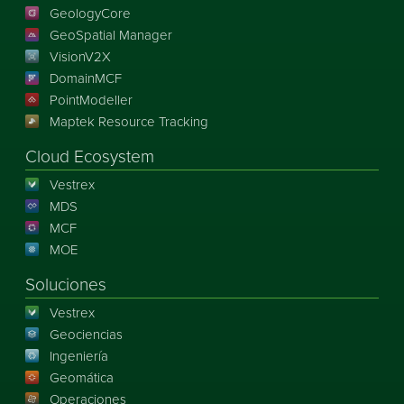
GeologyCore
GeoSpatial Manager
VisionV2X
DomainMCF
PointModeller
Maptek Resource Tracking
Cloud Ecosystem
Vestrex
MDS
MCF
MOE
Soluciones
Vestrex
Geociencias
Ingeniería
Geomática
Operaciones