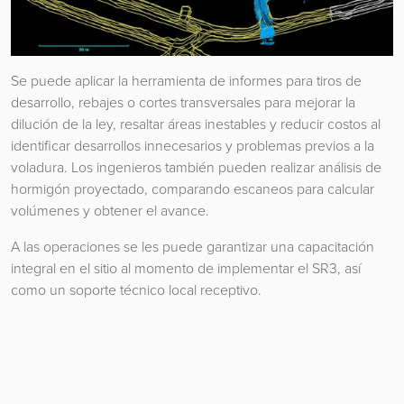
Se puede aplicar la herramienta de informes para tiros de
desarrollo, rebajes o cortes transversales para mejorar la
dilución de la ley, resaltar áreas inestables y reducir costos al
identificar desarrollos innecesarios y problemas previos a la
voladura. Los ingenieros también pueden realizar análisis de
hormigón proyectado, comparando escaneos para calcular
volúmenes y obtener el avance.
A las operaciones se les puede garantizar una capacitación
integral en el sitio al momento de implementar el SR3, así
como un soporte técnico local receptivo.