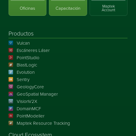
Maptek
Oficinas
Capacitación
Account
Productos
Vulcan
Escáneres Láser
PointStudio
BlastLogic
Evolution
Sentry
GeologyCore
GeoSpatial Manager
VisionV2X
DomainMCF
PointModeller
Maptek Resource Tracking
Cloud Ecosystem