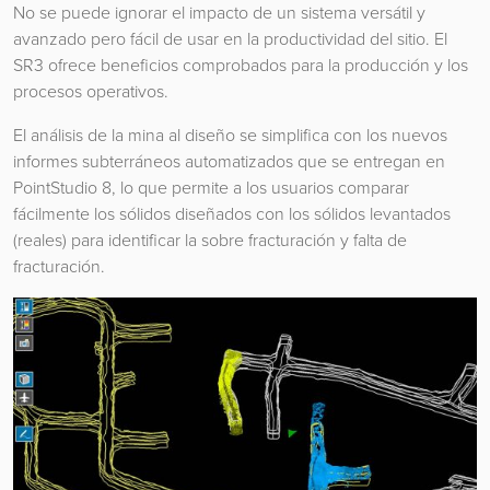
No se puede ignorar el impacto de un sistema versátil y
avanzado pero fácil de usar en la productividad del sitio. El
SR3 ofrece beneficios comprobados para la producción y los
procesos operativos.
El análisis de la mina al diseño se simplifica con los nuevos
informes subterráneos automatizados que se entregan en
PointStudio 8, lo que permite a los usuarios comparar
fácilmente los sólidos diseñados con los sólidos levantados
(reales) para identificar la sobre fracturación y falta de
fracturación.