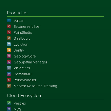
Productos
Vulcan
Escáneres Láser
PointStudio
BlastLogic
Evolution
Sentry
GeologyCore
GeoSpatial Manager
VisionV2X
DomainMCF
PointModeller
Maptek Resource Tracking
Cloud Ecosystem
Vestrex
MDS