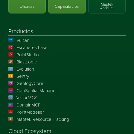
Maptek
Oficinas
Capacitación
Account
Productos
Vulcan
Escáneres Láser
PointStudio
BlastLogic
Evolution
Sentry
GeologyCore
GeoSpatial Manager
VisionV2X
DomainMCF
PointModeller
Maptek Resource Tracking
Cloud Ecosystem