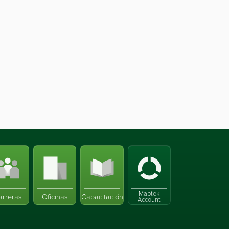
Maptek
arreras
Oficinas
Capacitación
Account