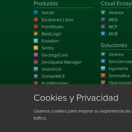
Productos
Cloud Ecosy
Vulcan
Vestrex
Escáneres Láser
MDS
PointStudio
MCF
BlastLogic
MOE
Evolution
Soluciones
Sentry
Vestrex
GeologyCore
Geociencia
GeoSpatial Manager
Ingeniería
VisionV2X
Geomática
DomainMCF
Operacione
PointModeller
Maptek Resource Tracking
Servicios
Cookies y Privacidad
Asesoría
Soluciones 
Usamos cookies para mejorar su experiencia de 
tráfico.