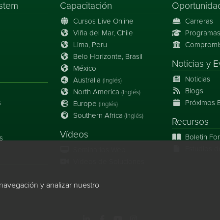
stem
Capacitación
Oportunida
Cursos Live Online
Carreras
Viña del Mar, Chile
Programas
Lima, Peru
Compromiso
Belo Horizonte, Brasil
Noticias
y
E
México
Noticias
Australia
(Inglés)
Blogs
North America
(Inglés)
s
Próximos 
Europe
(Inglés)
Southern Africa
(Inglés)
Recursos
Vídeos
Boletin Fo
s
Estudios d
Seminarios Web
Vídeos de Soluciones
IT
navegación y analizar nuestro