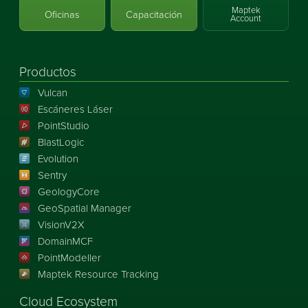
Maptek
Oficinas
Capacitación
Account
Productos
Vulcan
Escáneres Láser
PointStudio
BlastLogic
Evolution
Sentry
GeologyCore
GeoSpatial Manager
VisionV2X
DomainMCF
PointModeller
Maptek Resource Tracking
Cloud Ecosystem