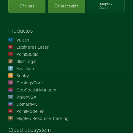
Maptek
Oficinas
Capacitación
Account
Productos
Vulcan
Escáneres Láser
PointStudio
BlastLogic
Evolution
Sentry
GeologyCore
GeoSpatial Manager
VisionV2X
DomainMCF
PointModeller
Maptek Resource Tracking
Cloud Ecosystem