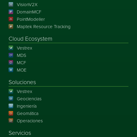
VisionV2X
DomainMCF
PointModeller
Maptek Resource Tracking
Cloud Ecosystem
Vestrex
MDS
MCF
MOE
Soluciones
Vestrex
Geociencias
Ingeniería
Geomática
Operaciones
Servicios