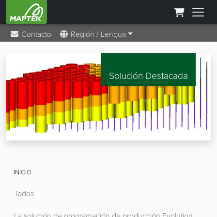
Contacto
Región / Lengua
Solución Destacada
INICIO
Todos
La solución de programación de producción Evolution