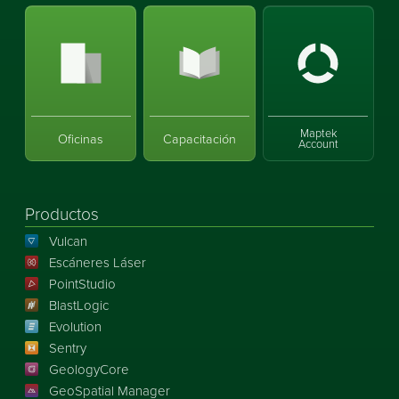
Maptek
Oficinas
Capacitación
Account
Productos
Vulcan
Escáneres Láser
PointStudio
BlastLogic
Evolution
Sentry
GeologyCore
GeoSpatial Manager