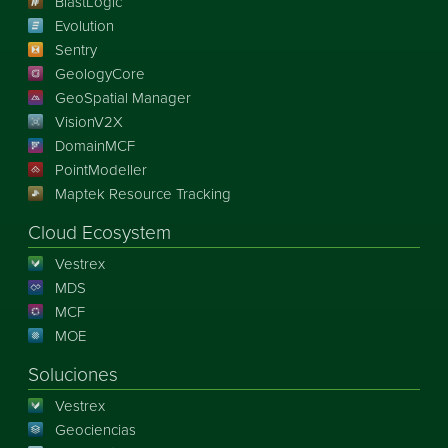
BlastLogic
Evolution
Sentry
GeologyCore
GeoSpatial Manager
VisionV2X
DomainMCF
PointModeller
Maptek Resource Tracking
Cloud Ecosystem
Vestrex
MDS
MCF
MOE
Soluciones
Vestrex
Geociencias