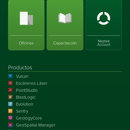
Maptek
Oficinas
Capacitación
Account
Productos
Vulcan
Escáneres Láser
PointStudio
BlastLogic
Evolution
Sentry
GeologyCore
GeoSpatial Manager