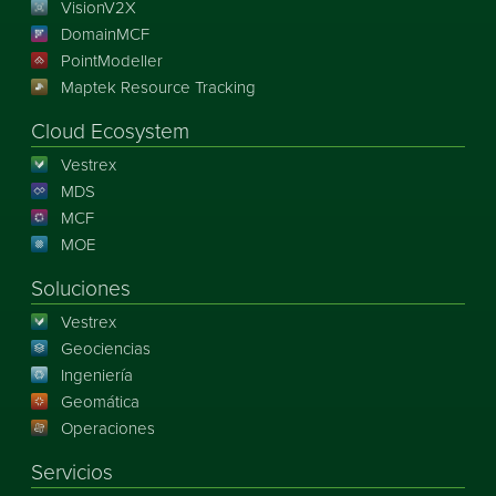
VisionV2X
DomainMCF
PointModeller
Maptek Resource Tracking
Cloud Ecosystem
Vestrex
MDS
MCF
MOE
Soluciones
Vestrex
Geociencias
Ingeniería
Geomática
Operaciones
Servicios