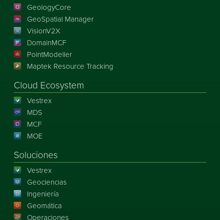
GeologyCore
GeoSpatial Manager
VisionV2X
DomainMCF
PointModeller
Maptek Resource Tracking
Cloud Ecosystem
Vestrex
MDS
MCF
MOE
Soluciones
Vestrex
Geociencias
Ingeniería
Geomática
Operaciones