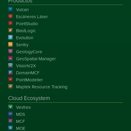
Productos
Vulcan
Escáneres Láser
PointStudio
BlastLogic
Evolution
Sentry
GeologyCore
GeoSpatial Manager
VisionV2X
DomainMCF
PointModeller
Maptek Resource Tracking
Cloud Ecosystem
Vestrex
MDS
MCF
MOE