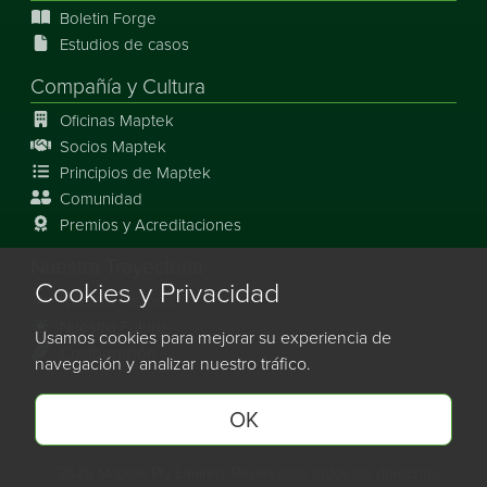
Boletin Forge
Estudios de casos
Compañía y Cultura
Oficinas Maptek
Socios Maptek
Principios de Maptek
Comunidad
Premios y Acreditaciones
Nuestra Trayectoria
Cookies y Privacidad
Nuestra Historia
Nuestro Futuro
Usamos cookies para mejorar su experiencia de
Colaboración
navegación y analizar nuestro tráfico.
OK
Maptek en Linkedin.
Maptek en Facebook.
Maptek en Youtube.
Maptek en Instagram.
©
2026
Maptek Pty Limited, Reservados todos los derechos