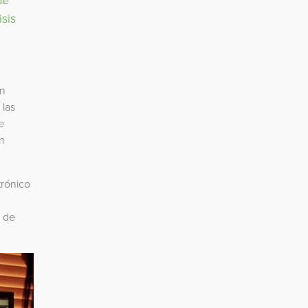
sis
on
 las
e
n
trónico
o de