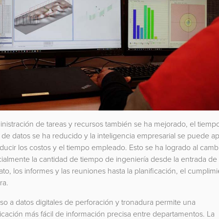
nistración de tareas y recursos también se ha mejorado, el tiemp
s de datos se ha reducido y la inteligencia empresarial se puede ap
ducir los costos y el tiempo empleado. Esto se ha logrado al camb
ialmente la cantidad de tiempo de ingeniería desde la entrada de 
ato, los informes y las reuniones hasta la planificación, el cumplim
ra.
so a datos digitales de perforación y tronadura permite una
cación más fácil de información precisa entre departamentos. La