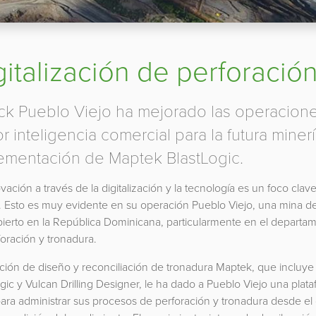
gitalización de perforació
ick Pueblo Viejo ha mejorado las operacione
r inteligencia comercial para la futura mine
ementación de Maptek BlastLogic.
vación a través de la digitalización y la tecnología es un foco clav
. Esto es muy evidente en su operación Pueblo Viejo, una mina de
bierto en la República Dominicana, particularmente en el departa
oración y tronadura.
ción de diseño y reconciliación de tronadura Maptek, que incluye
gic y Vulcan Drilling Designer, le ha dado a Pueblo Viejo una plat
ara administrar sus procesos de perforación y tronadura desde el