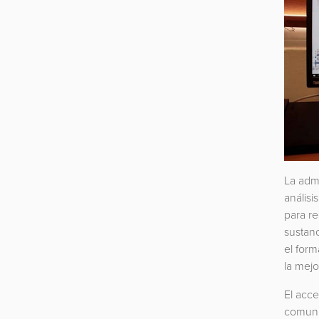
La admi
análisi
para re
sustanc
el form
la mejo
El acce
comuni