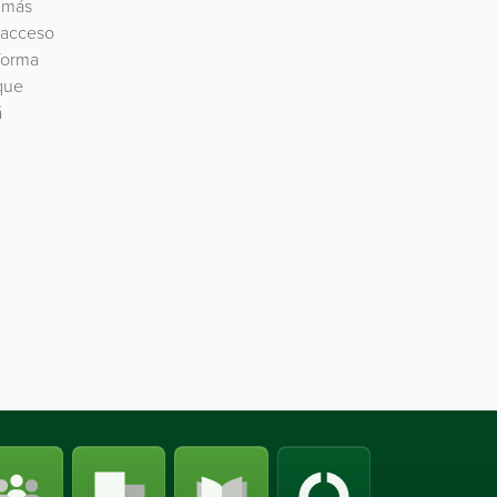
r más
 acceso
forma
 que
á