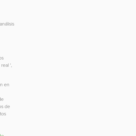
nálisis
os
eal ‘,
an en
de
os de
atos
de