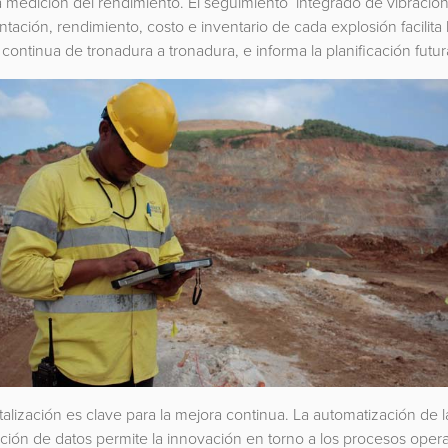
a medición del rendimiento. El seguimiento integrado de vibración
tación, rendimiento, costo e inventario de cada explosión facilita 
continua de tronadura a tronadura, e informa la planificación futur
italización es clave para la mejora continua. La automatización de l
ión de datos permite la innovación en torno a los procesos opera