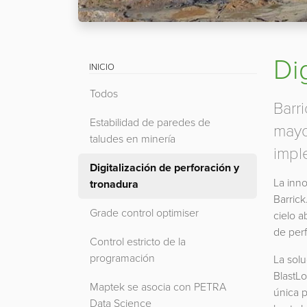
Di
INICIO
Todos
Barr
Estabilidad de paredes de
mayo
taludes en minería
impl
Digitalización de perforación y
La inno
tronadura
Barrick
Grade control optimiser
cielo a
de perf
Control estricto de la
programación
La solu
BlastLo
Maptek se asocia con PETRA
única p
Data Science