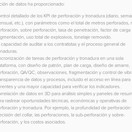
ación de datos ha proporcionado:
ntrol detallado de los KPI de perforación y tronadura (diario, sema
nsual, etc.), con parámetros como el total de metros perforados, 
rforación, sobre perforación, tasa de penetración, factor de carga 
agmentación, uso total de explosivos, tonelaje removido.
 capacidad de auditar a los contratistas y el proceso general de
onaduras.
ncronización de tareas de perforación y tronadura en una sola
ataforma, con diseño de patrón, plan de carga, diseño de amarre,
rforación, QA/QC, observaciones, fragmentación y control de vibr
ansparencia de datos y procesos, incluido el acceso en línea para 
rentes y una mayor capacidad para verificar los indicadores.
rrelación de datos en 3D para análisis simples y paneles de resu
ra rastrear oportunidades técnicas, económicas y operativas de
rforación y tronadura. Por ejemplo, la profundidad de perforación 
ecisión del collar, las perforaciones, la sub-perforación y sobre-
rforación, y los costos asociados.