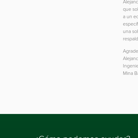
Alejand
que sol
a un e
especí
una so
respald
Agrade
Alejan
Ingenie
Mina Ba