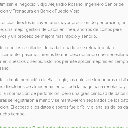
imizan el negocio “, dijo Alejandro Rosario, Ingeniero Senior de
ción y Tronadura en Barrick Pueblo Viejo.
eficios directos incluyen una mayor precisión de perforación, un a
te, una mejor gestión de datos en línea, ahorros de costos para
vos y un proceso de mejora más rápido y sencillo.
da que los resultados de cada tronadura se retroalimentan
ticamente, pasamos menos tiempo descubriendo qué necesitam
 en nuestros diseños. Esto nos permite aplicar mejoras en tiempo r
sario.
e la implementación de BlastLogic, los datos de tronaduras existí
es directorios de almacenamiento. Toda la maquinaria recolectó y
 la información de perforación, pero una gran cantidad de datos 
uras se registraron a mano y se mantuvieron separados de los dat
ción. El acceso a los datos dispares fue difícil y el análisis de los d
mucho tiempo.
base de datos BlastLogic ahora contiene todos los datos 