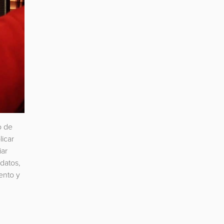
o de
licar
iar
datos,
iento y