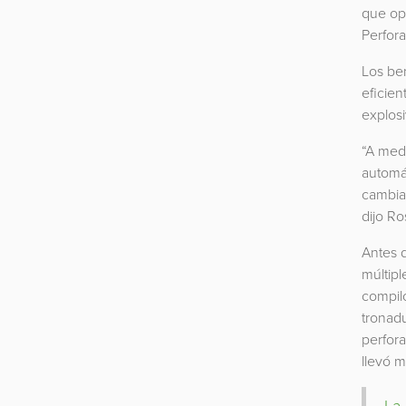
que opt
Perfora
Los ben
eficien
explosi
“A medi
automá
cambiar
dijo Ro
Antes d
múltipl
compiló
tronad
perfora
llevó 
La 