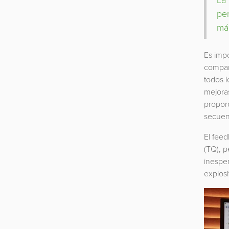
per
más
Es impo
compar
todos l
mejoras
propor
secuenc
El fee
(TQ), p
inespe
explosi