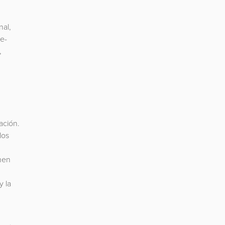
nal,
re-
,
ación.
los
men
y la