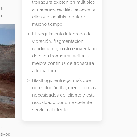
,
tronadura existen en múltiples
la
almacenes, es difícil acceder a
a.
ellos y el análisis requiere
mucho tiempo.
El seguimiento integrado de
vibración, fragmentación,
rendimiento, costo e inventario
de cada tronadura facilita la
mejora continua de tronadura
a tronadura.
BlastLogic entrega más que
una solución fija, crece con las
necesidades del cliente y está
respaldado por un excelente
servicio al cliente.
a
tivos