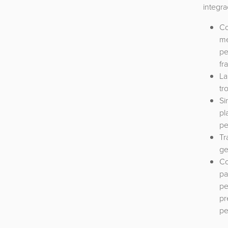
integr
Co
me
pe
fr
La
tr
Si
pl
pe
Tr
ge
Co
pa
pe
pr
pe