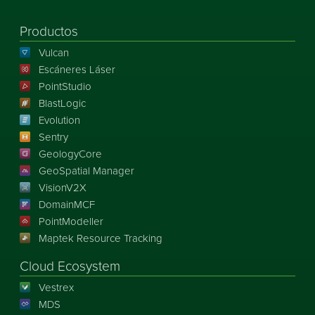
Productos
Vulcan
Escáneres Láser
PointStudio
BlastLogic
Evolution
Sentry
GeologyCore
GeoSpatial Manager
VisionV2X
DomainMCF
PointModeller
Maptek Resource Tracking
Cloud Ecosystem
Vestrex
MDS