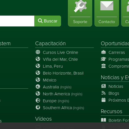
Buscar
Soporte
Contacto
C
stem
Capacitación
Oportunida
Cursos Live Online
Carreras
Viña del Mar, Chile
Programas
Lima, Peru
Compromiso
Belo Horizonte, Brasil
Noticias
y
E
México
Noticias
Australia
(Inglés)
Blogs
North America
(Inglés)
s
Próximos 
Europe
(Inglés)
Southern Africa
(Inglés)
Recursos
Vídeos
Boletin Fo
s
Estudios d
Seminarios Web