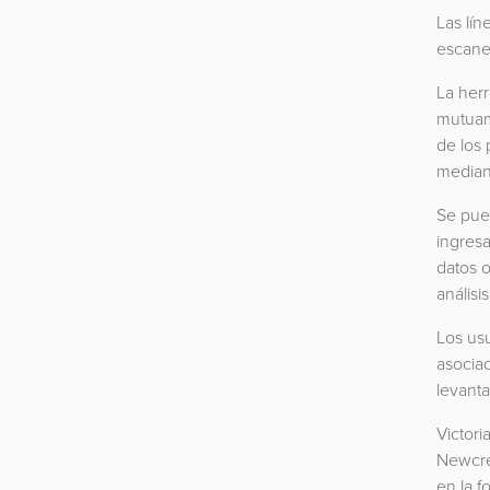
Las lí
escaneo
La her
mutuam
de los 
mediant
Se pued
ingresa
datos o
análisi
Los usu
asocia
levant
Victor
Newcre
en la f