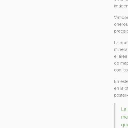
imágen
“Ambos
oneros
precisi
La nuev
mineral
el área
de map
con las
En este
en la o
poster
La 
ma
que