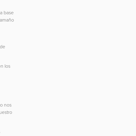
na base
l tamaño
 de
en los
no nos
uestro
s