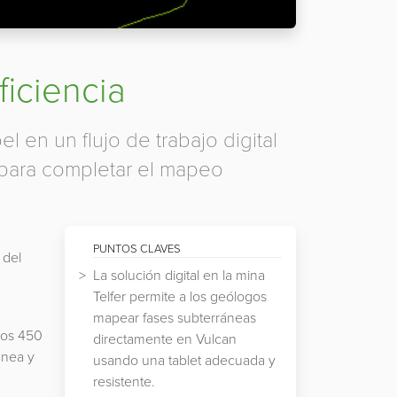
ficiencia
 en un flujo de trabajo digital
 para completar el mapeo
PUNTOS CLAVES
 del
La solución digital en la mina
Telfer permite a los geólogos
mapear fases subterráneas
nos 450
directamente en Vulcan
ánea y
usando una tablet adecuada y
resistente.