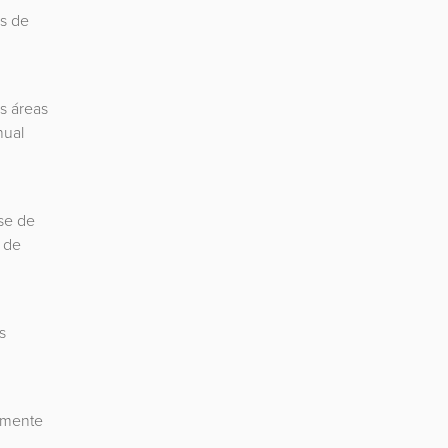
es de
s áreas
nual
se de
s de
s
amente