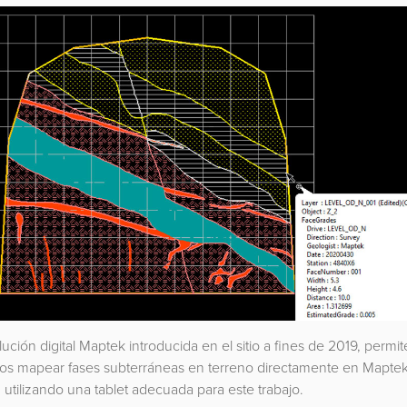
ución digital Maptek introducida en el sitio a fines de 2019, permit
os mapear fases subterráneas en terreno directamente en Mapte
 utilizando una tablet adecuada para este trabajo.