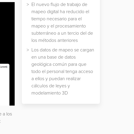
El nuevo flujo de trabajo de
mapeo digital ha reducido el
tiempo necesario para el
mapeo y el procesamiento
subterráneo a un tercio del de
los métodos anteriores
Los datos de mapeo se cargan
en una base de datos
geológica común para que
todo el personal tenga acceso
a ellos y puedan realizar
cálculos de leyes y
modelamiento 3D
e a los
k