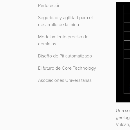
Perforación
Seguridad y agilidad para el
desarrollo de la mina
Modelamiento preciso de
dominios
Diseño de Pit automatizado
El futuro de Core Technology
Asociaciones Universitarias
Una sol
geólog
Vulcan,