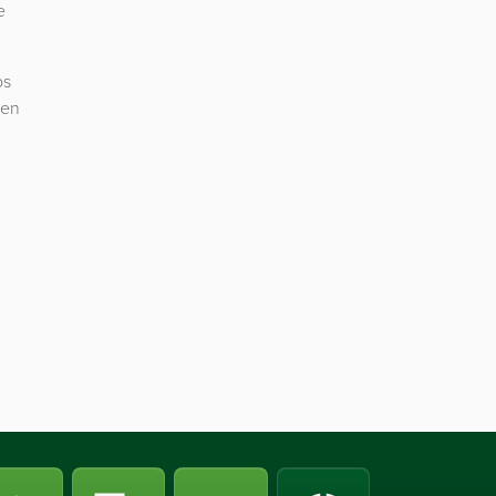
e
os
 en