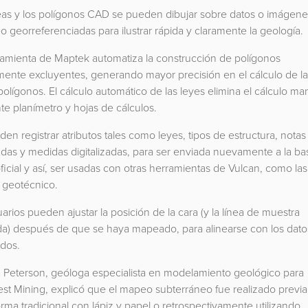
neas y los polígonos CAD se pueden dibujar sobre datos o imágen
 georreferenciadas para ilustrar rápida y claramente la geología.
ramienta de Maptek automatiza la construcción de polígonos
ente excluyentes, generando mayor precisión en el cálculo de la
polígonos. El cálculo automático de las leyes elimina el cálculo ma
e planímetro y hojas de cálculos.
en registrar atributos tales como leyes, tipos de estructura, notas
das y medidas digitalizadas, para ser enviada nuevamente a la ba
ficial y así, ser usadas con otras herramientas de Vulcan, como la
s geotécnico.
arios pueden ajustar la posición de la cara (y la línea de muestra
da) después de que se haya mapeado, para alinearse con los dato
ados.
ia Peterson, geóloga especialista en modelamiento geológico para
st Mining, explicó que el mapeo subterráneo fue realizado previ
orma tradicional con lápiz y papel o retrospectivamente utilizando