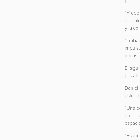
“Y deb
de dato
y la co
“Traba
impulsa
minas. 
El sigu
pits abi
Daniel 
estrech
“Una c
gusta t
espacio
“Es em