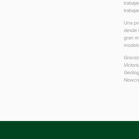
trabaja
trabaja
Una pr
desde 
gran me
modela
Gracia
Victori
Geólog
Newcre