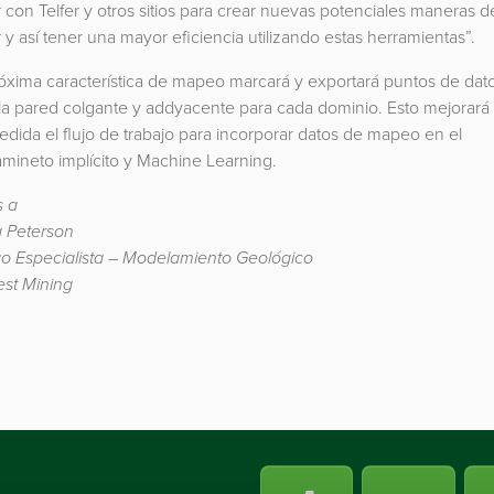
r con Telfer y otros sitios para crear nuevas potenciales maneras d
r y así tener una mayor eficiencia utilizando estas herramientas”.
óxima característica de mapeo marcará y exportará puntos de dat
la pared colgante y addyacente para cada dominio. Esto mejorará
dida el flujo de trabajo para incorporar datos de mapeo en el
mineto implícito y Machine Learning.
s a
a Peterson
o Especialista – Modelamiento Geológico
st Mining