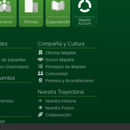
Maptek
arreras
Oficinas
Capacitación
Account
des
Compañía y Cultura
Oficinas Maptek
 de pasantías
Socios Maptek
 Universitario
Principios de Maptek
Comunidad
ventos
Premios y Acreditaciones
Nuestra Trayectoria
Eventos
Nuestra Historia
Nuestro Futuro
Colaboración
rge
e casos