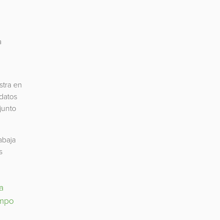
a
stra en
 datos
junto
abaja
s
a
empo