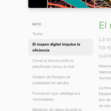
El
INICIO
Todos
La t
El mapeo digital impulsa la
ha r
eficiencia
subt
Cerrar la brecha entre lo
Newcre
planificado versus lo real
Valore
Gestión de Riesgos de
mundo
estabilidad de taludes
La mina
Formación que satisfaga sus
Desier
necesidades
koz de
de dos 
Medición de datos durante la