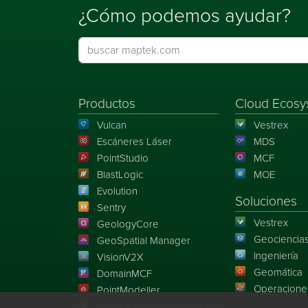
¿Cómo podemos ayudar?
Productos
Cloud Ecosy
Vulcan
Vestrex
Escáneres Láser
MDS
PointStudio
MCF
BlastLogic
MOE
Evolution
Soluciones
Sentry
Vestrex
GeologyCore
Geociencia
GeoSpatial Manager
Ingeniería
VisionV2X
Geomática
DomainMCF
Operacione
PointModeller
Maptek Resource Tracking