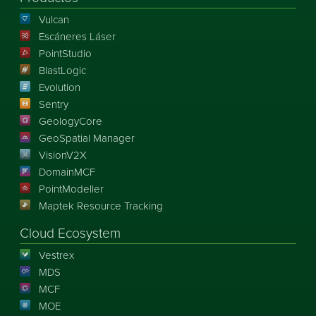
Vulcan
Escáneres Láser
PointStudio
BlastLogic
Evolution
Sentry
GeologyCore
GeoSpatial Manager
VisionV2X
DomainMCF
PointModeller
Maptek Resource Tracking
Cloud Ecosystem
Vestrex
MDS
MCF
MOE